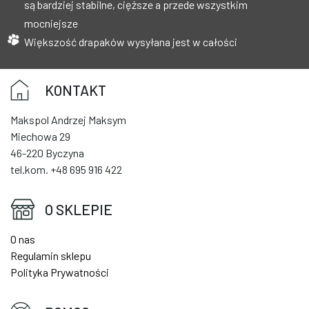
są bardziej stabilne, cięższe a przede wszystkim
mocniejsze
Większość drapaków wysyłana jest w całości
KONTAKT
Makspol Andrzej Maksym
Miechowa 29
46-220 Byczyna
tel.kom. +48 695 916 422
O SKLEPIE
O nas
Regulamin sklepu
Polityka Prywatności