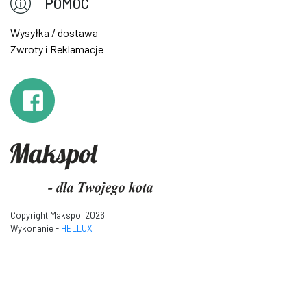
POMOC
Wysyłka / dostawa
Zwroty i Reklamacje
Copyright Makspol 2026
Wykonanie -
HELLUX
Inspiracje makspol-drapaki.pl
baza wiedzy makspol-
drapaki.pl
makspol-drapaki.pl w Polsce