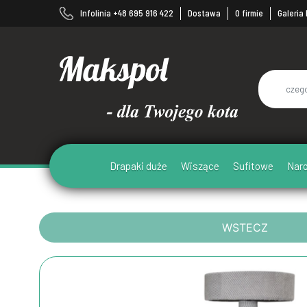
Infolinia +48 695 916 422
Dostawa
O firmie
Galeria
Drapaki duże
Wiszące
Sufitowe
Nar
WSTECZ