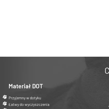
C
Materiał DOT
Przyjemny w dotyku
Łatwy do wyczyszczenia