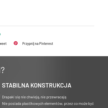
m
Tweet
Przypnij na Pinterest
I?
STABILNA KONSTRUKCJA
Drapaki się nie chwieją, nie przewracają
Nie posiada plastikowych elementów, przez co może być