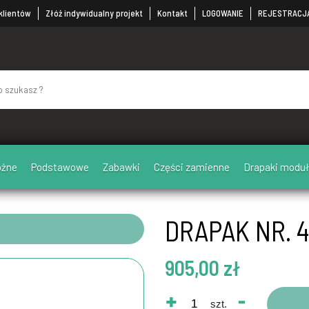
 klientów
Złóż indywidualny projekt
Kontakt
LOGOWANIE
REJESTRACJ
ożne
Podstawowe
Zabawki
Części zamienne
Drapaki mod
DRAPAK NR. 
905,00 zł
+
-
szt.