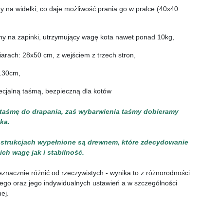
 na widełki, co daje możliwość prania go w pralce (40x40 
ny na zapinki, utrzymujący wagę kota nawet ponad 10kg,
arach: 28x50 cm, z wejściem z trzech stron,
k.30cm,
pecjalną taśmą, bezpieczną dla kotów 
 taśmę do drapania, zaś wybarwienia taśmy dobieramy 
ka.
nstrukcjach wypełnione są drewnem, które zdecydowanie 
ch wagę jak i stabilność.
eznacznie różnić od rzeczywistych - wynika to z różnorodności 
o oraz jego indywidualnych ustawień a w szczególności 
ej.