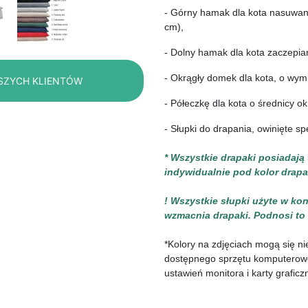
- Górny hamak dla kota nasuwany
cm),
- Dolny hamak dla kota zaczepia
- Okrągły domek dla kota, o wymi
SZYCH KLIENTÓW
- Półeczkę dla kota o średnicy o
- Słupki do drapania, owinięte s
* Wszystkie drapaki posiadają
indywidualnie pod kolor drapa
! Wszystkie słupki użyte w ko
wzmacnia drapaki. Podnosi to i
*Kolory na zdjęciach mogą się ni
dostępnego sprzętu komputeroweg
ustawień monitora i karty graficzn