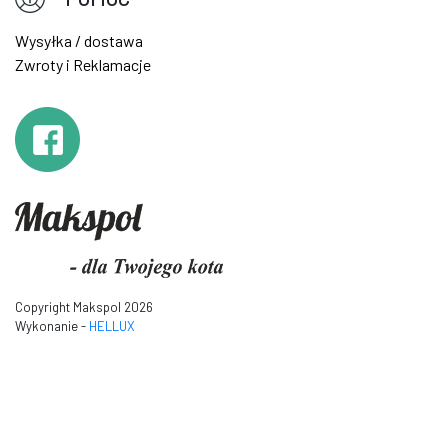
Wysyłka / dostawa
Zwroty i Reklamacje
Copyright Makspol 2026
Wykonanie -
HELLUX
Inspiracje makspol-drapaki.pl
baza wiedzy makspol-
drapaki.pl
makspol-drapaki.pl w Polsce