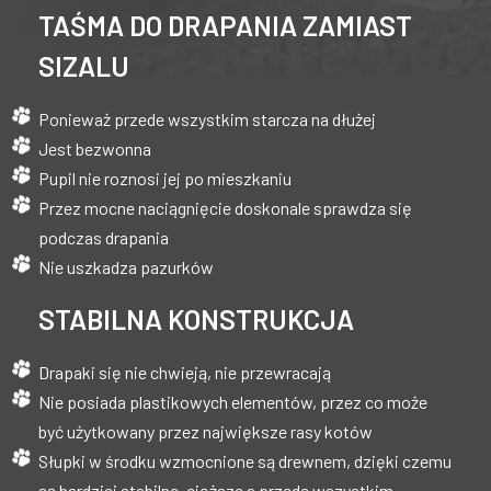
TAŚMA DO DRAPANIA ZAMIAST
SIZALU
Ponieważ przede wszystkim starcza na dłużej
Jest bezwonna
Pupil nie roznosi jej po mieszkaniu
Przez mocne naciągnięcie doskonale sprawdza się
podczas drapania
Nie uszkadza pazurków
STABILNA KONSTRUKCJA
Drapaki się nie chwieją, nie przewracają
Nie posiada plastikowych elementów, przez co może
być użytkowany przez największe rasy kotów
Słupki w środku wzmocnione są drewnem, dzięki czemu
są bardziej stabilne, cięższe a przede wszystkim