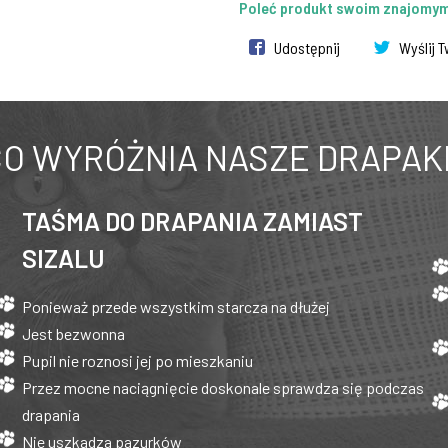
Poleć produkt swoim znajomy
Udostępnij
Wyślij 
O WYRÓŻNIA NASZE DRAPAK
TAŚMA DO DRAPANIA ZAMIAST
SIZALU
Ponieważ przede wszystkim starcza na dłużej
Jest bezwonna
Pupil nie roznosi jej po mieszkaniu
Przez mocne naciągnięcie doskonale sprawdza się podczas
drapania
Nie uszkadza pazurków