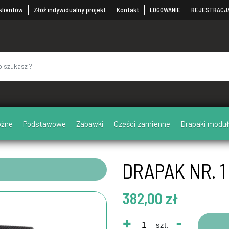
 klientów
Złóż indywidualny projekt
Kontakt
LOGOWANIE
REJESTRACJ
ożne
Podstawowe
Zabawki
Części zamienne
Drapaki mod
DRAPAK NR. 1
382,00 zł
+
-
szt.