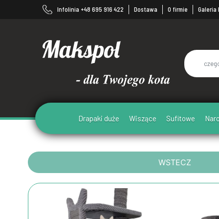
Infolinia +48 695 916 422
Dostawa
O firmie
Galeria
Drapaki duże
Wiszące
Sufitowe
Nar
WSTECZ