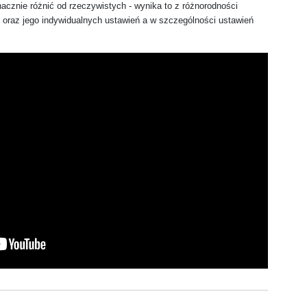
acznie różnić od rzeczywistych - wynika to z różnorodności 
oraz jego indywidualnych ustawień a w szczególności ustawień 