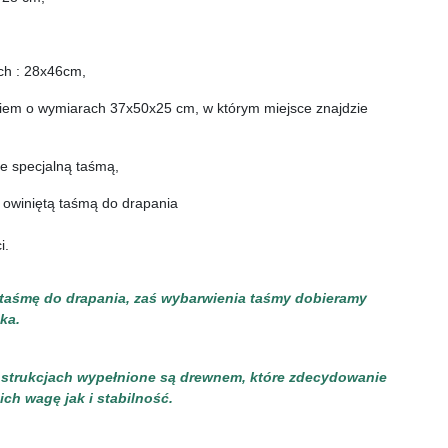
ch : 28x46cm, 
iem o wymiarach 37x50x25 cm, w którym miejsce znajdzie 
te specjalną taśmą,
, owiniętą taśmą do drapania
i.
 taśmę do drapania, zaś wybarwienia taśmy dobieramy 
ka.
nstrukcjach wypełnione są drewnem, które zdecydowanie 
ch wagę jak i stabilność.