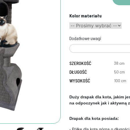
Kolor materiału
Dodatkowe uwagi
SZEROKOŚĆ
38 cm
DŁUGOŚĆ
50 cm
WYSOKOŚĆ
100 cm
Duży drapak dla kota, jakim je
na odpoczynek jak i aktywną 
Drapak dla kota posiada:
- Półkę dla kota górną o długości