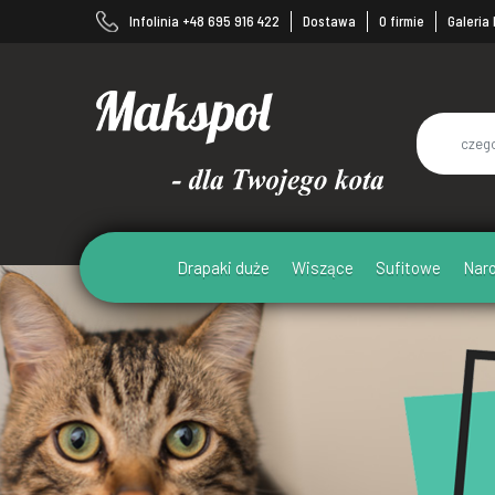
Infolinia +48 695 916 422
Dostawa
O firmie
Galeria
Drapaki duże
Wiszące
Sufitowe
Nar