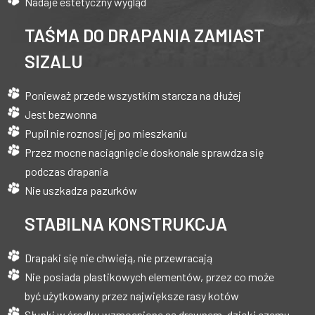
Nadaje estetyczny wygląd
TAŚMA DO DRAPANIA ZAMIAST
SIZALU
Ponieważ przede wszystkim starcza na dłużej
Jest bezwonna
Pupil nie roznosi jej po mieszkaniu
Przez mocne naciągnięcie doskonale sprawdza się
podczas drapania
Nie uszkadza pazurków
STABILNA KONSTRUKCJA
Drapaki się nie chwieją, nie przewracają
Nie posiada plastikowych elementów, przez co może
być użytkowany przez największe rasy kotów
Słupki w środku wzmocnione są drewnem, dzięki czemu