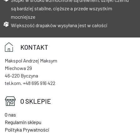
są bardziej stabilne, cięższe a przede wszystkim
mocniejsze
Większość drapaków wysyłana jest w całości
KONTAKT
Makspol Andrzej Maksym
Miechowa 29
46-220 Byczyna
tel.kom. +48 695 916 422
O SKLEPIE
O nas
Regulamin sklepu
Polityka Prywatności